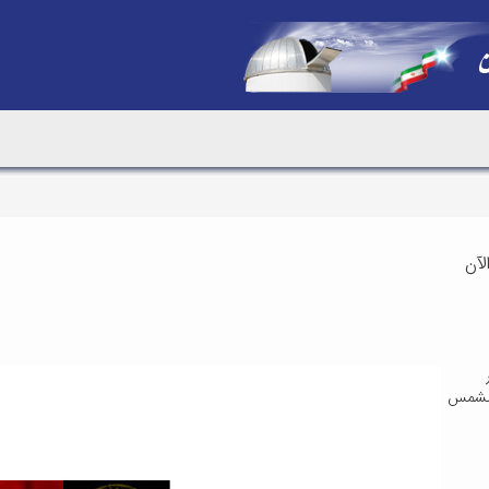
آن
للشمس