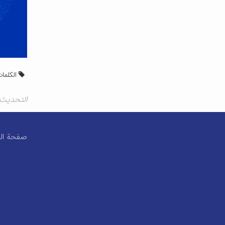
الکلمات
التحديث الاخير١٧ جم
صفحة الم