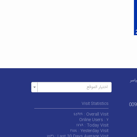
یاسر
اختيار الموقع
Visit Statistics
009
٤٥٩٢٨
Overall Visit :
Online Users :
۷
١۷۷٨
Today Visit :
٢١٥٤
Yesterday Visit :
١٥٣١
Last 30 Days Average Visit :