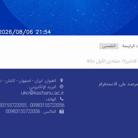
 الرئيسة:
الشمس
ادى الأول ١٤٤٠
العنوان:
ایران - اصفهان - کاشان - ن
رصد على الانستغرام
البريد الإلکتروني :
الهاتف :
83155723355 , 00983155723356
الفاکس :
00983155723356