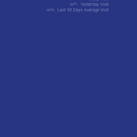
١٥٣١
Yesterday Visit :
١٥٨٥
Last 30 Days Average Visit :