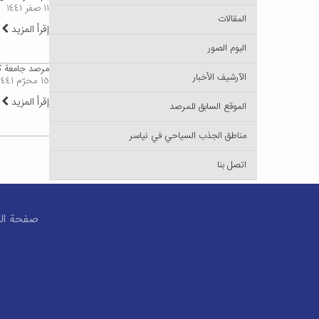
١١ صفر ١٤٤١
المقالات
إقرأ المزيد
البوم الصور
مرصد جامعة كا
الآرشيف الأخبار
١٥ محرّم ١٤٤١
إقرأ المزيد
الموقع السابق للمرصد
مناطق الجذب السياحي في نياسر
اتصل بنا
صفحة الم