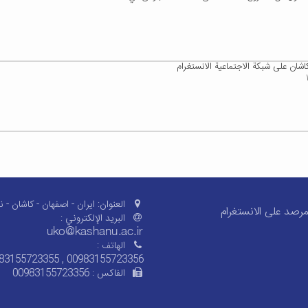
شان على شبكة الاجتماعية الانستغرام
العنوان:
ایران - اصفهان - کاشان - ن
رصد على الانستغرام
البريد الإلکتروني :
الهاتف :
83155723355 , 00983155723356
الفاکس :
00983155723356