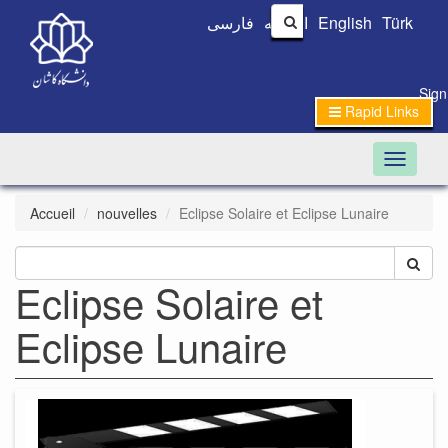
فارسی
العربیه
English
Türk
Sign
Rapid Links
Toggle n
Accueil
nouvelles
Eclipse Solaire et Eclipse Lunaire
Eclipse Solaire et
Eclipse Lunaire