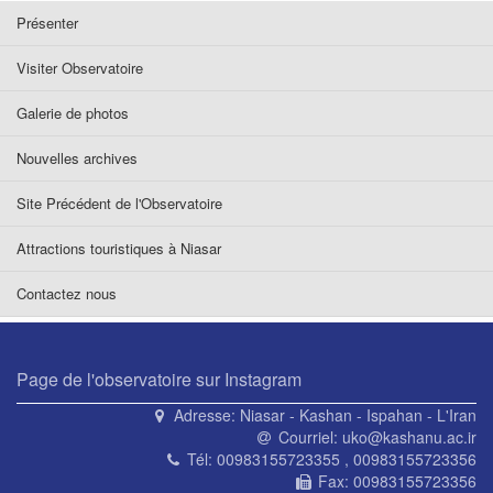
Présenter
Visiter Observatoire
Galerie de photos
Nouvelles archives
Site Précédent de l'Observatoire
Attractions touristiques à Niasar
Contactez nous
Page de l'observatoire sur Instagram
Adresse:
Niasar - Kashan - Ispahan - L'Iran
Courriel:
uko@kashanu.ac.ir
Tél:
00983155723355 , 00983155723356
Fax:
00983155723356