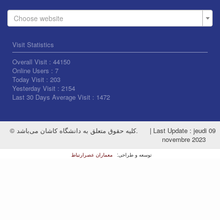
Choose website
Visit Statistics
Overall Visit :
44150
Online Users :
7
Today Visit :
203
Yesterday Visit :
2154
Last 30 Days Average Visit :
1472
© کلیه حقوق متعلق به دانشگاه کاشان می‌باشد.
|
Last Update : jeudi 09
novembre 2023
معماران عصر‌ارتباط
توسعه و طراحی: