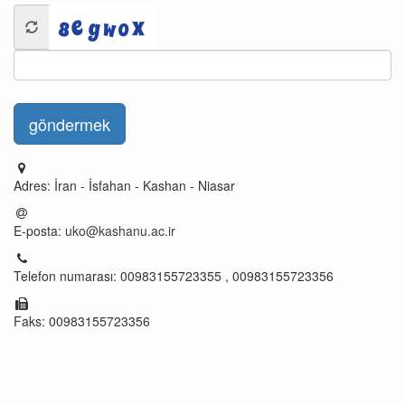
göndermek
Adres:
İran - İsfahan - Kashan - Niasar
E-posta:
uko@kashanu.ac.ir
Telefon numarası:
00983155723355 , 00983155723356
Faks:
00983155723356