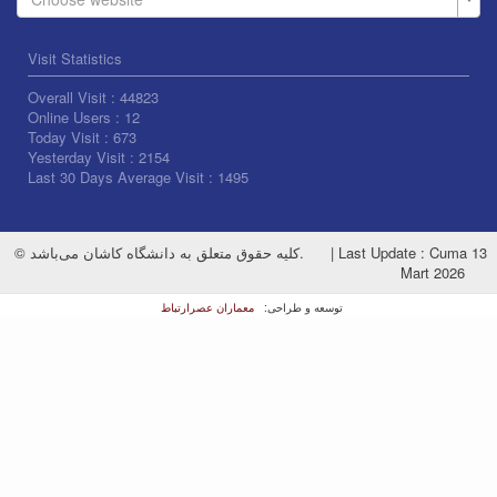
Visit Statistics
Overall Visit :
44823
Online Users :
12
Today Visit :
673
Yesterday Visit :
2154
Last 30 Days Average Visit :
1495
© کلیه حقوق متعلق به دانشگاه کاشان می‌باشد.
|
Last Update : Cuma 13
Mart 2026
معماران عصر‌ارتباط
توسعه و طراحی: