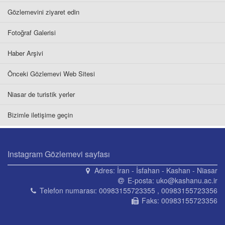
Gözlemevini ziyaret edin
Fotoğraf Galerisi
Haber Arşivi
Önceki Gözlemevi Web Sitesi
Niasar de turistik yerler
Bizimle iletişime geçin
Instagram Gözlemevi sayfası
Adres:
İran - İsfahan - Kashan - Niasar
E-posta:
uko@kashanu.ac.ir
Telefon numarası:
00983155723355 , 00983155723356
Faks:
00983155723356