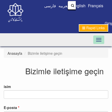
فارسی
العربیه
English
Français
Giri
Rapid Links
Toggle n
Anasayfa
Bizimle iletişime geçin
Bizimle iletişime geçin
isim
E-posta