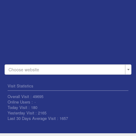
Choose website
Visit Statistics
Overall Visit :
49695
Online Users :
۰
Today Visit :
180
Yesterday Visit :
2165
Last 30 Days Average Visit :
1657