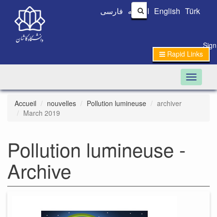
فارسی
العربیه
English
Türk
Sign
Rapid Links
Toggle n
Accueil
nouvelles
Pollution lumineuse
archiver
March 2019
Pollution lumineuse -
Archive