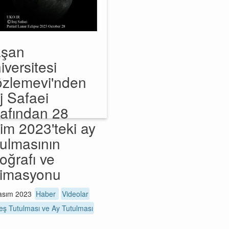
şan
iversitesi
zlemevi'nden
aj Safaei
rafından 28
im 2023'teki ay
tulmasının
toğrafı ve
imasyonu
asım 2023
Haber
Videolar
ş Tutulması ve Ay Tutulması