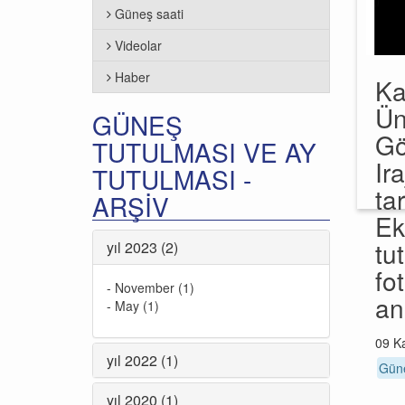
Güneş saati
Videolar
Haber
Ka
Ün
GÜNEŞ
Gö
TUTULMASI VE AY
Ir
TUTULMASI -
ta
ARŞIV
Ek
tu
yıl 2023 (2)
fo
-
November (1)
an
-
May (1)
09 K
yıl 2022 (1)
Güne
yıl 2020 (1)