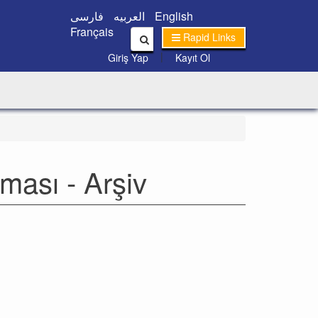
فارسی
العربیه
English
Français
Rapid Links
|
Giriş Yap
Kayıt Ol
ması - Arşiv