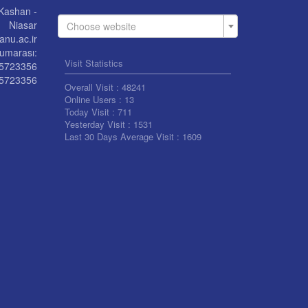
 Kashan -
Niasar
Choose website
nu.ac.ir
umarası:
Visit Statistics
55723356
5723356
Overall Visit :
48241
Online Users :
13
Today Visit :
711
Yesterday Visit :
1531
Last 30 Days Average Visit :
1609