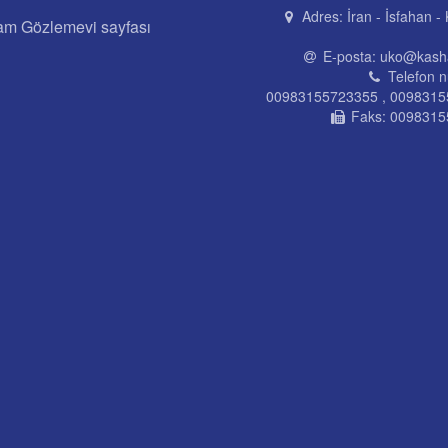
Adres:
İran - İsfahan -
am Gözlemevi sayfası
E-posta:
uko@kasha
Telefon n
00983155723355 , 009831
Faks:
0098315