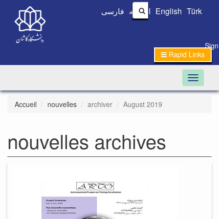
فارسی
العربیه
English
Türk
Sign
Rapid Links
Toggle n
Accueil
nouvelles
archiver
August 2019
nouvelles archives