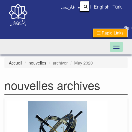
فارسی
العربیه
English
Türk
Sign
Rapid Links
Toggle n
Accueil
nouvelles
archiver
May 2020
nouvelles archives