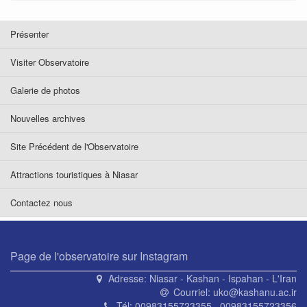
Présenter
Visiter Observatoire
Galerie de photos
Nouvelles archives
Site Précédent de l'Observatoire
Attractions touristiques à Niasar
Contactez nous
Page de l'observatoire sur Instagram
Adresse:
Niasar - Kashan - Ispahan - L'Iran
Courriel:
uko@kashanu.ac.ir
Tél:
00983155723355 , 00983155723356