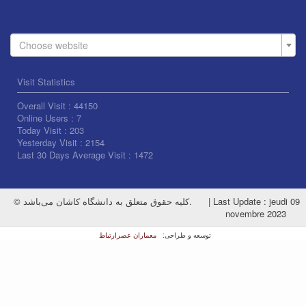
Choose website
Visit Statistics
Overall Visit :
44150
Online Users :
7
Today Visit :
203
Yesterday Visit :
2154
Last 30 Days Average Visit :
1472
© کلیه حقوق متعلق به دانشگاه کاشان می‌باشد.
|
Last Update : jeudi 09
novembre 2023
معماران عصر‌ارتباط
توسعه و طراحی: