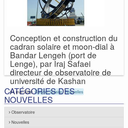
Conception et construction du
cadran solaire et moon-dial à
Bandar Lengeh (port de
Lenge), par Iraj Safaei
directeur de observatoire de
université de Kashan
CATÉGORIES DES
04 mai 2020
Cadran Solaire
Nouvelles
NOUVELLES
Observatoire
Nouvelles