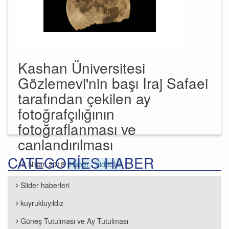
Kashan Üniversitesi
Gözlemevi'nin başı Iraj Safaei
tarafından çekilen ay
fotoğrafçılığının
fotoğraflanması ve
canlandırılması
CATEGORIES HABER
13 Nisan 2018
Haber
Videolar
Slider haberleri
kuyrukluyıldız
Güneş Tutulması ve Ay Tutulması