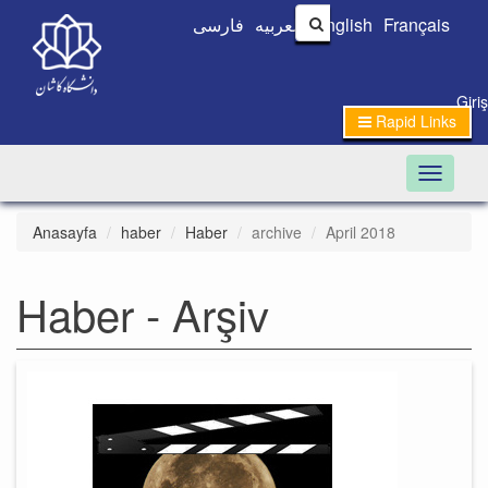
فارسی
العربیه
English
Français
Giri
Rapid Links
Toggle n
Anasayfa
haber
Haber
archive
April 2018
Haber - Arşiv