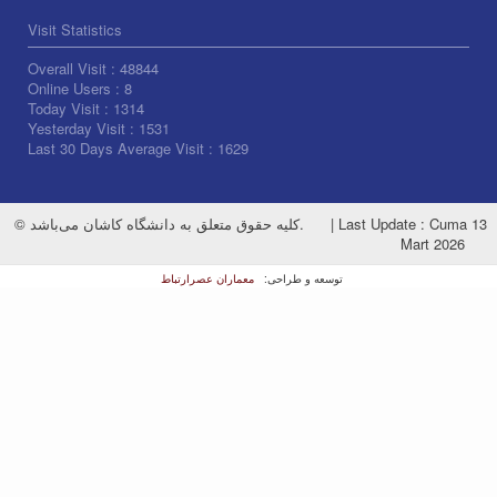
Visit Statistics
Overall Visit :
48844
Online Users :
8
Today Visit :
1314
Yesterday Visit :
1531
Last 30 Days Average Visit :
1629
© کلیه حقوق متعلق به دانشگاه کاشان می‌باشد.
|
Last Update : Cuma 13
Mart 2026
معماران عصر‌ارتباط
توسعه و طراحی: