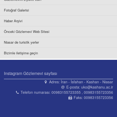
Fotoğraf Galerisi
Haber Arşivi
Önceki Gözlemevi Web Sitesi
Niasar de turistik yerler
Bizimle iletişime geçin
Instagram Gözlemevi sayfası
Adres:
İran - İsfahan - Kashan - Niasar
E-posta:
uko@kashanu.ac.ir
Telefon numarası:
00983155723355 , 00983155723356
Faks:
00983155723356