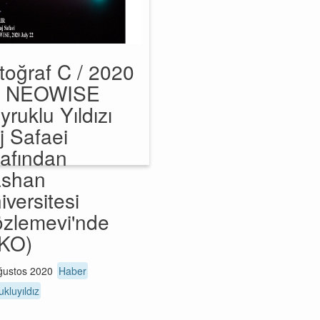
toğraf C / 2020
3 NEOWISE
yruklu Yıldızı
aj Safaei
rafından
shan
iversitesi
zlemevi'nde
KO)
ğustos 2020
Haber
ukluyıldız