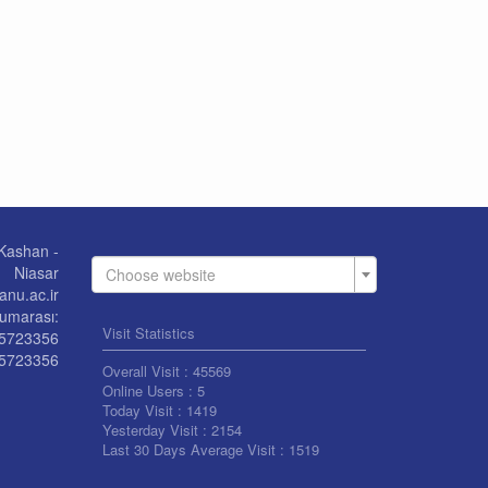
 Kashan -
Niasar
Choose website
nu.ac.ir
umarası:
Visit Statistics
55723356
5723356
Overall Visit :
45569
Online Users :
5
Today Visit :
1419
Yesterday Visit :
2154
Last 30 Days Average Visit :
1519