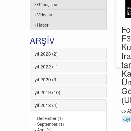
Güneş saati
Videolar
Haber
Fo
F
ARŞIV
Ku
Ir
yıl 2023 (2)
ta
yıl 2022 (1)
Ka
yıl 2020 (3)
Ün
Gö
yıl 2019 (10)
(U
yıl 2018 (4)
05 A
-
December (1)
kuyr
-
September (1)
-
April (1)