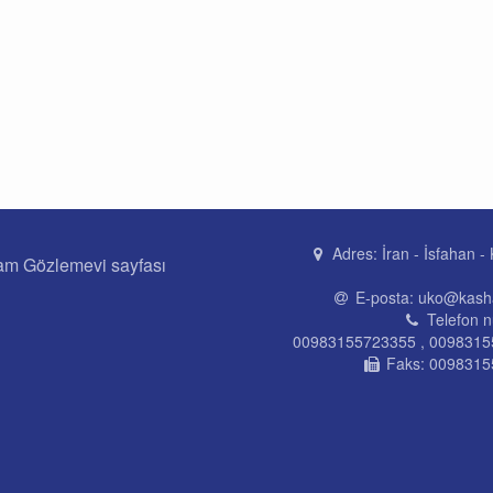
Adres:
İran - İsfahan -
am Gözlemevi sayfası
E-posta:
uko@kasha
Telefon n
00983155723355 , 009831
Faks:
0098315