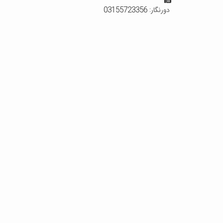
دورنگار:
03155723356