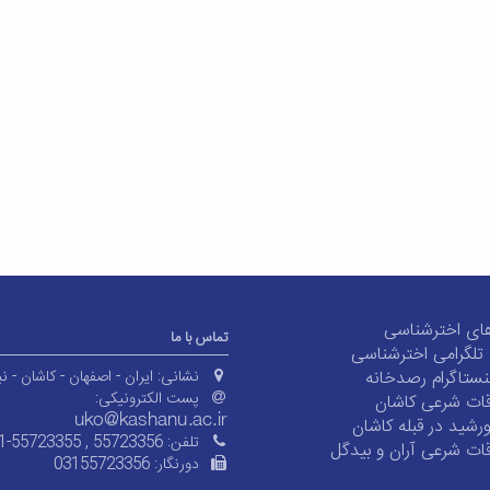
ای اخترشناسی
تماس با ما
ی تلگرامی اخترشناسی
ستاگرام رصدخانه
نشانی:
ایران - اصفهان - کاشان - نی
پست الکترونیکی:
ات شرعی کاشان
شید در قبله کاشان
تلفن:
1-55723355 , 55723356
ات شرعی آران و بیدگل
دورنگار:
03155723356