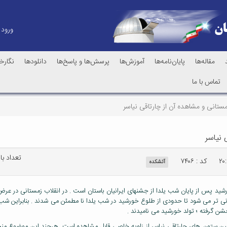
ورود
مقاله‌ها
پایان‌نامه‌ها
آموزش‌ها
پرسش‌ها و پاسخ‌ها
دانلودها
نگارخا
تماس با ما
مستانی و مشاهده آن از چارتاقی نیاسر
 نیاسر
تعداد بازد
کد : ۷۴۰۶
آتشکده
رشید پس از پایان شب یلدا از جشنهای ایرانیان باستان است . در انقلاب زمستانی در 
انی تر می شود تا حدودی از طلوع خورشید در شب یلدا نا مطمئن می شدند . بنابراین شب ی
شن گرفته ؛ تولد خورشید می نامیدند .
ز بین ستون های چارتاقی نیاسر از زاویه خاصی قابل مشاهده است. هرچند این موضوع من