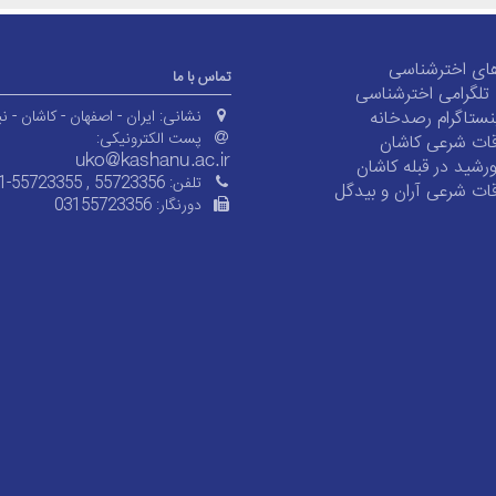
ای اخترشناسی
تماس با ما
ی تلگرامی اخترشناسی
ستاگرام رصدخانه
نشانی:
ایران - اصفهان - کاشان - نی
پست الکترونیکی:
ات شرعی کاشان
شید در قبله کاشان
تلفن:
1-55723355 , 55723356
ات شرعی آران و بیدگل
دورنگار:
03155723356