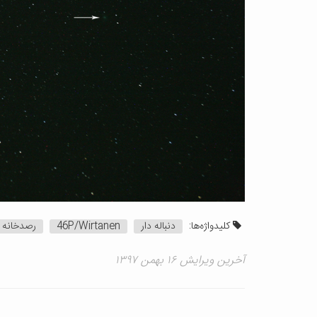
کلیدواژه‌ها:
دنباله دار
46P/Wirtanen
رصدخانه
آخرین ویرایش ۱۶ بهمن ۱۳۹۷