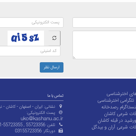
ارسال نظر
ای اخترشناسی
تماس با ما
ی تلگرامی اخترشناسی
ستاگرام رصدخانه
نشانی:
ایران - اصفهان - کاشان - نی
پست الکترونیکی:
ات شرعی کاشان
شید در قبله کاشان
تلفن:
1-55723355 , 55723356
ات شرعی آران و بیدگل
دورنگار:
03155723356