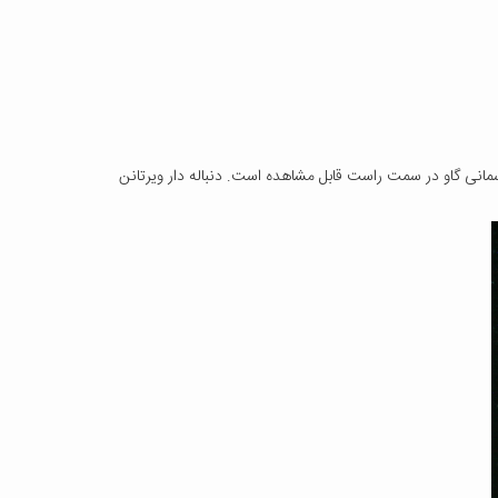
چی در سمت چپ و پیکر آسمانی گاو در سمت راست قابل مشاهده است. دنباله دار ویرتانن