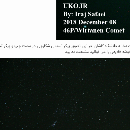
یر میدان دید باز در شامگاه چهارشنبه 21 آذر 1397 در رصدخانه دانشگاه کاشان. در این تصویر پیکر آسمانی شکار
وشه قلایص را می توانید مشاهده نمایید.