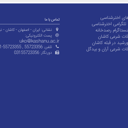
ای اخترشناسی
تماس با ما
ی تلگرامی اخترشناسی
ستاگرام رصدخانه
نشانی:
ایران - اصفهان - کاشان - نی
پست الکترونیکی:
ات شرعی کاشان
شید در قبله کاشان
تلفن:
1-55723355 , 55723356
ات شرعی آران و بیدگل
دورنگار:
03155723356