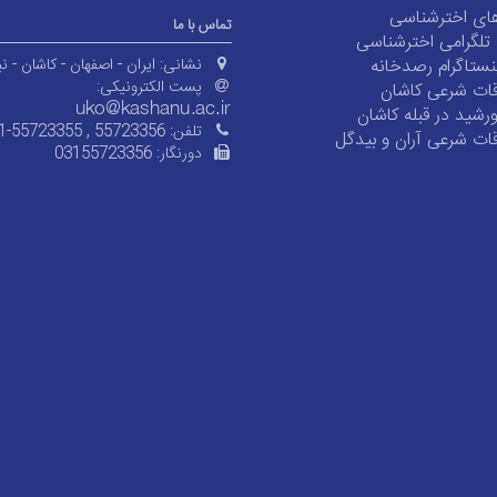
ای اخترشناسی
تماس با ما
ی تلگرامی اخترشناسی
ستاگرام رصدخانه
نشانی:
ایران - اصفهان - کاشان - نی
پست الکترونیکی:
ات شرعی کاشان
شید در قبله کاشان
تلفن:
1-55723355 , 55723356
ات شرعی آران و بیدگل
دورنگار:
03155723356