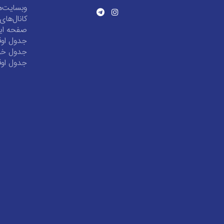
وبسایت‌ه
کانال‌ها
صفحه این
جدول اوق
جدول خور
جدول اوق