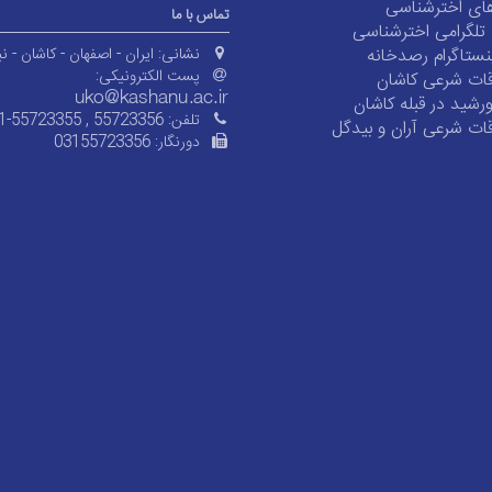
ای اخترشناسی
تماس با ما
ی تلگرامی اخترشناسی
ستاگرام رصدخانه
نشانی:
ایران - اصفهان - کاشان - نی
پست الکترونیکی:
ات شرعی کاشان
شید در قبله کاشان
تلفن:
1-55723355 , 55723356
ات شرعی آران و بیدگل
دورنگار:
03155723356