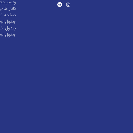
وبسایت‌ه
کانال‌ها
صفحه این
جدول اوق
جدول خور
جدول اوق