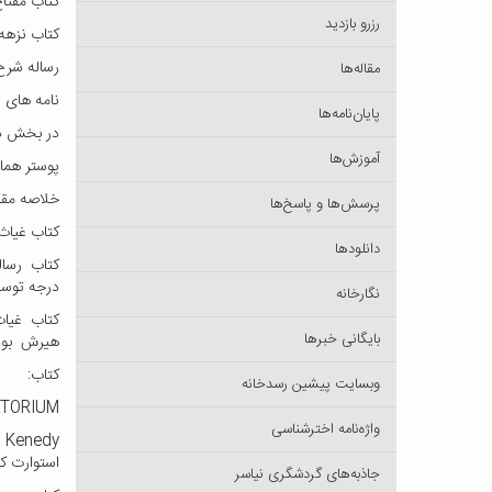
کتاب مفتا
رزرو بازدید
کتاب نزهه
رساله شرح
مقاله‌ها
نامه های 
پایان‌نامه‌ها
در بخش دوم
آموزش‌ها
پوستر همایش بین
خلاصه مقالات ه
پرسش‌ها و پاسخ‌ها
کتاب غیاث
دانلودها
کتاب رسا
درجه توسط جمشید
نگارخانه
کتاب غیاث
بایگانی خبرها
هیرش بوده و در شهریور 1368 به همت انجمن ا
کتاب:
وبسایت پیشین رسدخانه
ATORIUM
واژه‌نامه اخترشناسی
استوارت ک
جاذبه‌های گردشگری نیاسر