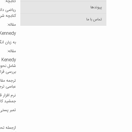
کتابچه:
پیوندها
کتابچه شر
تماس با ما
مقاله:
. Kennedy
به زبان ا
مقاله:
شامل نحوه
بررسی قرا
ترجمه مقال
عباسی ترجمه شده و در شماره
نرم افزار
جمشید کاشا
تمبر پستی که در سال 1358 به مناسبت پانصد و پنجاهمین سا
ازجمله تح