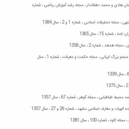
یمان هادی و محمد دهقاندار ، مجله رشد آموزش ریاضی ، شماره
11- معرفی کتاب کاشانی نامه - تحقیق در احوال و آثار غیاث الدین جمشید کاشانی ریاضیدان و منجم بزرگ ایرانی ، مجله حکمت و معرفت ، شماره 1 ، سال