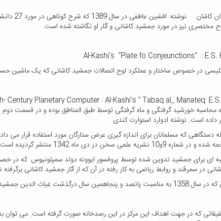
ریاضی دانان
ح مختصری نیز در مورد جمشید کاشانی و آثار او نگاشته شده است.
Al-Kashi's "Plate fo Conjeunctions" : E.S
نگلیسی در خصوص ساختار و عملکرد لوح اتصالات جمشید کاشانی که یک ماشین حسا
 محاسبه خورشید گرفتگی و ماه گرفتگی توسط طبق المناطق بوده و در قسمت دوم نح
ر داده است. نوشته ادوارد استوارت کندی
ه دستگاهی که مسلمانان برای اندازه گیری عرض ستارگان مورد استفاده قرار می داده
 9و10 نشریه علمی سخن در دی ماه 1342 منتشر گردیده است.
 قبه ای برای جمشید تدوین شده توسط پروفسور ایوونه دولد سمپلونیوس که در خصو
نی در سمرقند و روابط ریاضی به کار رفته در آن که از آثار جمشید کاشانی برگرفته
ل درگذشت غیاث الدین جمشید کاشانی توسط اداره پست به چاپ رسیده است.
قیقاتی که در جهت اهداف این مرکز در این رصدخانه صورت گرفته است. می توان به 