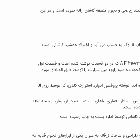
 کاشان نوشته: افشین عاطفی در سال 1389 که شرح کوتاهی در مورد 27 دانشمند ریاضی و نجوم منطقه کاشان ارائه نموده است و در این
ب آنالوگ به حساب می آید و اختراع جمشید کاشانی است.
A Fifteenth- Century Planetary Computer : Al-Kashi's " Tabaq al_ Manateq: E.S. Kenedy که در دو قسمت نوشته شده است و قسمت اول
وه محاسبه زاویه میل سیارات را توسط طبق المناطق مورد
 اند. نوشته پروفسور ادوارد استوارت کندی، که توسط روح اله
ص ساختار معماری بناهای ساخته شده در آن زمان از جمله بقعه
 شده است.
طراحی و ساخت زرقاله به عنوان یکی از ابزارهای نجوم قدیم که