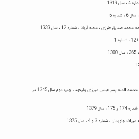
24- نامه غیاث الدین جمشید از سمرقند به پدرش ،کتاب زنبیل ، بقلم شاهزاد حاجی فرهاد میرزا معتمد الدله پسر عباس میرزای ولیعهد ، چاپ دوم سال 1345 در