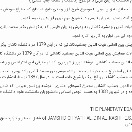
ح الحساب به زبان عربی با موضوع ریاضیات ( نسخه چاپ سنگی )
 الحدائق به زبان عربی با موضوع شرح ابزار رصدی طبق المناطق که اختراع خودش 
 آلات رصدی به زبان فارسی در تشریح مهم ترین ابزارهای نجوم قدیم.
غیاث الدین جمشید کاشانی به پدرش به زبان فارسی که به کوشش دکتر محمد باقر
 نیز می توان به آثار زیر اشاره نمود:
 المللی غیاث الدین جمشیدکاشانی که در آبان 1379 در دانشگاه کاشان برگزار گردید.
مایش بین المللی غیاث الدین جمشید کاشانی که در آبان 1379 در دانشگاه کاشان برگزار گردید.
 الدین جمشید کاشانی نوشته : پرویز شهریاری که در معرفی این اخترشناس و ریا
له فی استخراج جیب درجه واحده نوشته موسی بن محمد قاضی زاده رومی تصحی
 کاشا نی و الغ بیک را شرح داده است. و در سال 1387 توسط انتشارات میراث مکتوب منتشر شده است.
 الدین جمشید کاشانی مخترع کسرهای اعشاری نوشته پروفسور هیرس که شامل زند
سلامی دانشجویان دانشکده علوم دانشگاه فردوسی مشهد منتشر شده است.
THE PLANETARY EQ
ID GHIYATH AL_DIN AL_KASHI : E.S. Kenedy
ندی