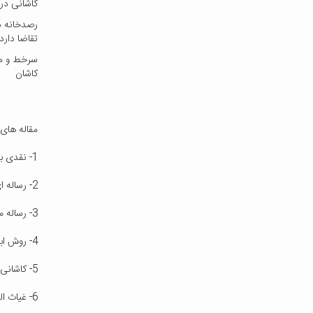
کاشانی در 
رصدخانه د
تقاضا دارد
سرخط و مش
کاشان
مقاله های 
1- نقدی بر استدلال رزنفلد در باب انتساب یک رساله ریاضی با الغ بیگ، نوشته فاطمه سوادی ، مجله تاریخ علم، شماره 4 ، سال 1384
2- رساله ای فارسی درباره محاسبه جیب یک درجه، نوشته فاطمه سوادی ، مجله تاریخ علم، شماره 6 ، سال 1387
3- رساله میرزا ابوتراب نطنزی در تثلیث زاویه ، نوشته فاطمه دوست قرین ، مجله تاریخ علم ، شماره 8 ، سال 1388
4- روش ابتکاری کاشانی در محاسبه عدد « پی » و جایگاه آن در تاریخ ریاضیات ، نوشته یان هوخندایک ، مجله میراث مکتوب ، شماره 28 ، سال 1384
5- کاشانی و رصدخانه سمرقند ، نوشته غلامرضا صدری افشار ، مجله آشتی با ریاضیات ، شماره 1 ، سال 1358
6- غیاث الدین جمشید کاشانی آخرین خورشید ریاضی آسمان ایران ، نوشته پرویز شهریاری ، مجله آشتی با ریاضیات ، شماره 1 ، سال 1358