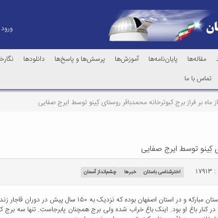
ورود
مقاله‌ها
پایان‌نامه‌ها
آموزش‌ها
پرسش‌ها و پاسخ‌ها
دانلودها
نگارخا
تماس با ما
ز ماه بر فراز برج کبوترخانه محمدباقر روستای کِینو توسط ایرج صفایی
ای کِینو توسط ایرج صفایی
۱۷۹۱
اخترشناسی باستان
خبرها
چشم‌انداز آسمان
محمدباقر کِینوی یک ستاره‌شناس از روستای کینو (قهنویه) در شهرست
ر کنار باغ او بود. اینک باغ خراب شده ولی برج همچنان پابرجاست. تنها سه برج کبو