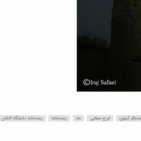
دباقر کِینوی
ایرج صفایی
ماه
رصدخانه
رصدخانه دانشگاه کاشان