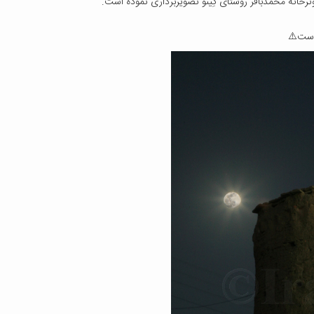
وترخانه محمدباقر روستای کِینو تصویربرداری نموده است.
 است⚠️