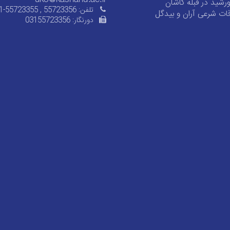
شید در قبله کاشان
تلفن:
1-55723355 , 55723356
ات شرعی آران و بیدگل
دورنگار:
03155723356