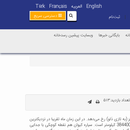
English
العربیه
Français
Türk
دسترسی سریع
ثبت‌نام
|
نه
بایگانی خبرها
وبسایت پیشین رسدخانه
تعداد بازدید:۵۱۳
آسمانی آبریز (به تازی دَلو) رخ می‌دهد. در این زمان ماه تقریبا در نزدیکترین
فاصله مداری خود به زمین قرار دارد. بنابراین اندکی بزرگتر از به چشم می‌آید، که بدان اَبَرماه می‌گویند. در این شب فاصله ماه تا زمین نزدیک به 384400 کیلومتر است. سیاره کیوان هم نقطه کوچکی با جدایی