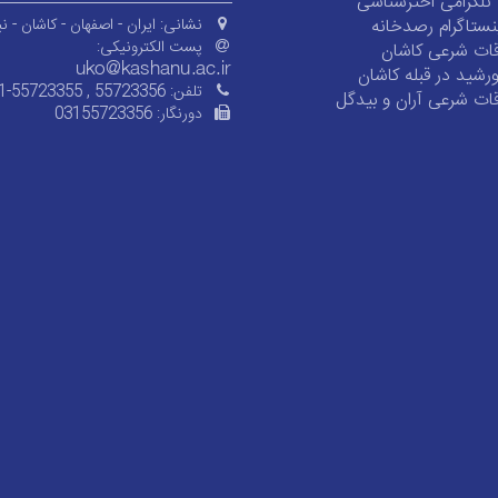
ی تلگرامی اخترشناسی
ستاگرام رصدخانه
نشانی:
ایران - اصفهان - کاشان - نی
پست الکترونیکی:
ات شرعی کاشان
شید در قبله کاشان
تلفن:
1-55723355 , 55723356
ات شرعی آران و بیدگل
دورنگار:
03155723356