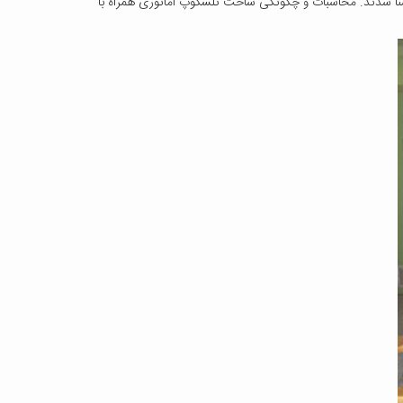
شنا شدند. محاسبات و چگونگی ساخت تلسکوپ آماتوری همراه با