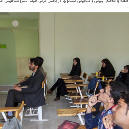
 ادامه با ساختار اپتیکی و مکانیکی تلسکوپها در بخش مرئی طیف الکترومغناطیس آ