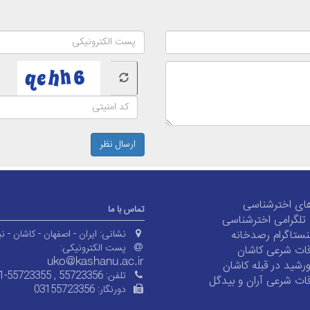
ارسال نظر
ای اخترشناسی
تماس با ما
ی تلگرامی اخترشناسی
ستاگرام رصدخانه
نشانی:
ایران - اصفهان - کاشان - نی
پست الکترونیکی:
ات شرعی کاشان
شید در قبله کاشان
تلفن:
1-55723355 , 55723356
ات شرعی آران و بیدگل
دورنگار:
03155723356