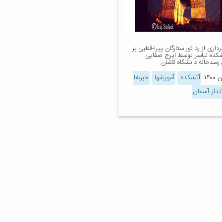
داری از رد نور ستارگان پیرا-قطبی بر
تشکده نیاسر توسط ایرج صفایی
رسدخانه دانشگاه کاشان
آتشکده
آموزشها
خبرها
نداز آسمان