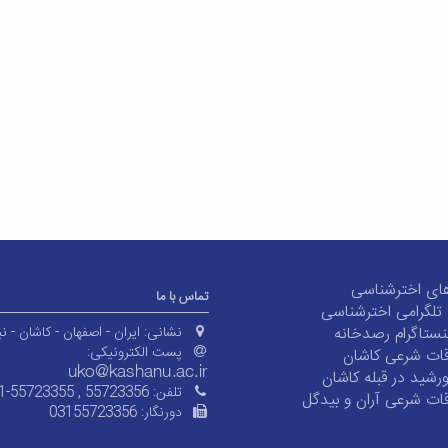
ای اخترشناسی
تماس با ما
ی تلگرامی اخترشناسی
ستاگرام رصدخانه
نشانی:
ایران - اصفهان - کاشان - نی
پست الکترونیکی:
ات شرعی کاشان
شید در قبله کاشان
تلفن:
1-55723355 , 55723356
ات شرعی آران و بیدگل
دورنگار:
03155723356