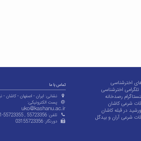
ای اخترشناسی
تماس با ما
ی تلگرامی اخترشناسی
ستاگرام رصدخانه
نشانی:
ایران - اصفهان - کاشان - نی
پست الکترونیکی:
ات شرعی کاشان
شید در قبله کاشان
تلفن:
1-55723355 , 55723356
ات شرعی آران و بیدگل
دورنگار:
03155723356