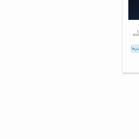
ی
انه
برها