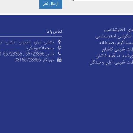
ارسال نظر
ای اخترشناسی
تماس با ما
ی تلگرامی اخترشناسی
ستاگرام رصدخانه
نشانی:
ایران - اصفهان - کاشان - نی
پست الکترونیکی:
ات شرعی کاشان
شید در قبله کاشان
تلفن:
1-55723355 , 55723356
ات شرعی آران و بیدگل
دورنگار:
03155723356