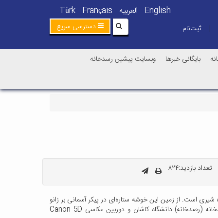
English
العربیه
Français
Türk
دسترسی سریع
ثبت‌نام
|
نه
بایگانی خبرها
وبسایت پیشین رسدخانه
تعداد بازدید:۸۲۴
یری است. از زمین این خوشه ستاره‌ای در پیکر آسمانی بر زانو
نشسته (صورت فلکی جاثی) دیده می‌شود و در فاصله ۲۶۷۰۰ سال نوری ما قرار گرفته است. عکس توسط ایرج صفایی با تلسکوپ ۱۶ اینچ رسدخانه (رصدخانه) دانشگاه کاشان و دوربین عکاسی Canon 5D