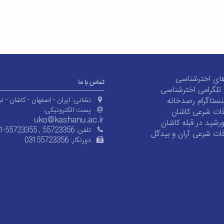
ای اخترشناسی
تماس با ما
ی تلگرامی اخترشناسی
ستاگرام رصدخانه
نشانی:
ایران - اصفهان - کاشان - نی
پست الکترونیکی:
ات شرعی کاشان
شید در قبله کاشان
تلفن:
1-55723355 , 55723356
ات شرعی آران و بیدگل
دورنگار:
03155723356