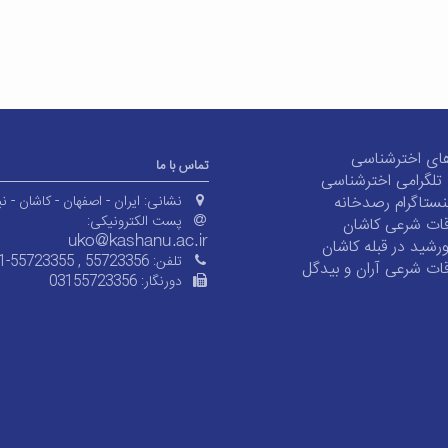
ای اخترشناسی
تماس با ما
ی تلگرامی اخترشناسی
ستاگرام رصدخانه
نشانی:
ایران - اصفهان - کاشان - نی
پست الکترونیکی:
ات شرعی کاشان
شید در قبله کاشان
تلفن:
1-55723355 , 55723356
ات شرعی آران و بیدگل
دورنگار:
03155723356