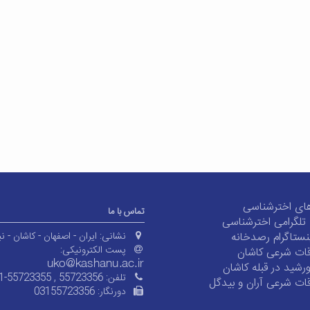
ای اخترشناسی
تماس با ما
ی تلگرامی اخترشناسی
ستاگرام رصدخانه
نشانی:
ایران - اصفهان - کاشان - نی
پست الکترونیکی:
ات شرعی کاشان
شید در قبله کاشان
تلفن:
1-55723355 , 55723356
ات شرعی آران و بیدگل
دورنگار:
03155723356