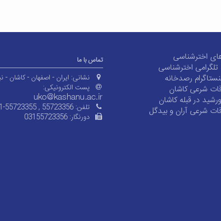
ای اخترشناسی
تماس با ما
ی تلگرامی اخترشناسی
ستاگرام رصدخانه
نشانی:
ایران - اصفهان - کاشان - نی
پست الکترونیکی:
ات شرعی کاشان
شید در قبله کاشان
تلفن:
1-55723355 , 55723356
ات شرعی آران و بیدگل
دورنگار:
03155723356