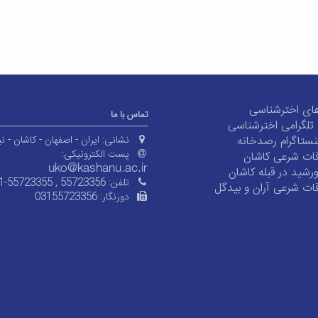
ای اخترشناسی
تماس با ما
ی تلگرامی اخترشناسی
ستاگرام رصدخانه
نشانی:
ایران - اصفهان - کاشان - نی
پست الکترونیکی:
ات شرعی کاشان
شید در قبله کاشان
تلفن:
1-55723355 , 55723356
ات شرعی آران و بیدگل
دورنگار:
03155723356