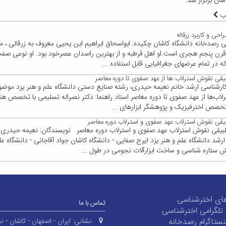
شان برگزار شد.
لب
حی و کاربرد زرقاله
ی رصدخانه دانشگاه کاشان چکیده: ابواسحاق ابراهیم ابن یحیی معروف به زرقالی ، 
 قرن پنجم هجری است.او اهل قرطبه و از بهترین راصدان عصرخود بود. او نوعی صفح
که در تمام عرضهای جغرافیایی قابل استفاده ...
یقی نقوش استرلاب ها از عهد صفوی تا دوره معاصر
ه کارشناسی ارشد خانم نعیمه حیدری، رشته صنایع دستی دانشگاه علم و هنر یزد موض
اب‌ها از عهد صفوی تا دوره معاصر استاد راهنما: دکتر نصراله تسلیمی با تخصص هنر
تخصص اخترفیزیک و پژوهشگر ابزارهای ...
یقی نقوش استرلاب عهد صفوی و استرلاب دوره معاصر
بیقی نقوش استرلاب عهد صفوی و استرلاب دوره معاصر نویسندگان: نعیمه حیدری
رشد دانشگاه علم و هنر یزد ایرج صفایی - دانشگاه کاشان جواد آقاجانی - دانشگاه عل
نش ستاره شناسی و ساخت ابزارآلات نجومی در طول ...
ای اخترشناسی
تماس با ما
ی تلگرامی اخترشناسی
ستاگرام رصدخانه
نشانی:
ایران - اصفهان - کاشان - نی